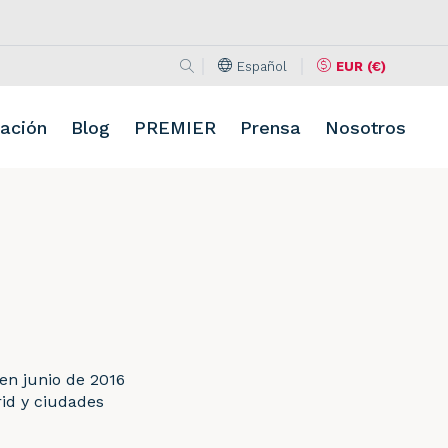
Español
EUR (€)
Buscar en la web
Idioma
Moneda
Buscar
ación
Blog
PREMIER
Prensa
Nosotros
en junio de 2016
rid y ciudades