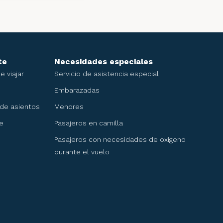
ando protección a
ndo así un entorno
on nuestros
te
Necesidades especiales
 viajar
Servicio de asistencia especial
Embarazadas
 de asientos
Menores
e
Pasajeros en camilla
n, es nuestra
Pasajeros con necesidades de oxigeno
les y asistirles.
durante el vuelo
os los niveles, es