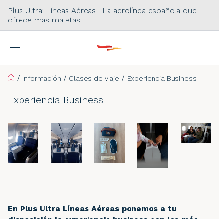
Plus Ultra: Líneas Aéreas | La aerolínea española que
ofrece más maletas.
Home
Información
Clases de viaje
Experiencia Business
Experiencia Business
En Plus Ultra Líneas Aéreas ponemos a tu