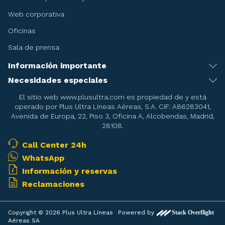
Web corporativa
Oficinas
Sala de prensa
Información importante
Recomendaciones antes de viajar
Necesidades especiales
Servicio de asistencia especial
Condiciones del billete
El sitio web www.plusultra.com es propiedad de y está
operado por Plus Ultra Líneas Aéreas, S.A. CIF: A86283041,
Embarazadas
Condiciones de la reserva de asientos
Avenida de Europa, 22, Piso 3, Oficina A, Alcobendas, Madrid,
28108.
Menores
Condiciones del Transporte
Pasajeros en camilla
Call Center 24h
Mascotas
WhatsApp
Pasajeros con necesidades de oxigeno durante el vuelo
Armas deportivas
Información y reservas
Equipajes especiales
Reclamaciones
Objetos prohibidos
Franquicia de equipaje
Copyright © 2026 Plus Ultra Líneas
Powered by
Aéreas SA