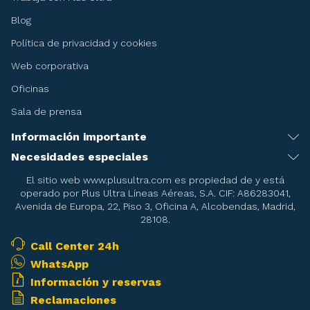
Blog
Política de privacidad y cookies
Web corporativa
Oficinas
Sala de prensa
Información importante
Recomendaciones antes de viajar
Necesidades especiales
Servicio de asistencia especial
Condiciones del billete
El sitio web www.plusultra.com es propiedad de y está
operado por Plus Ultra Líneas Aéreas, S.A. CIF: A86283041,
Embarazadas
Condiciones de la reserva de asientos
Avenida de Europa, 22, Piso 3, Oficina A, Alcobendas, Madrid,
28108.
Menores
Condiciones del Transporte
Pasajeros en camilla
Call Center 24h
Mascotas
WhatsApp
Pasajeros con necesidades de oxigeno durante el vuelo
Armas deportivas
Información y reservas
Equipajes especiales
Reclamaciones