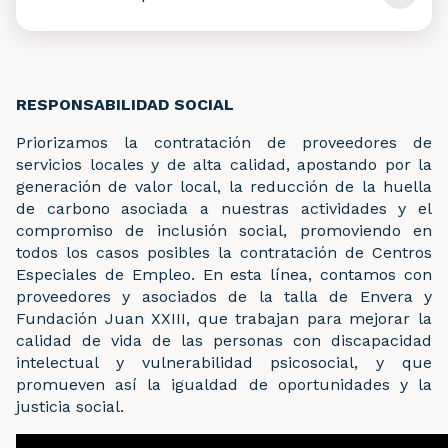
Eficiencia operativa y reducción de emisiones
A través del programa
SkyBreathe, desarrollado
dentro del proyecto Green
Operator
Procedures,
RESPONSABILIDAD SOCIAL
monitorizamos el consumo de combustible de
nuestras aeronaves e identificamos las mejores
Priorizamos la contratación de proveedores de
prácticas para mejorar la eficiencia en vuelo.
servicios locales y de alta calidad, apostando por la
Gracias a este análisis, desde mediados de 2023
generación de valor local, la reducción de la huella
implementamos una reducción del 25
% en la
de carbono asociada a nuestras actividades y el
recarga de agua en los tanques de los aviones,
compromiso de inclusión social, promoviendo en
disminuyendo el peso a bordo y, por tanto, el
todos los casos posibles la contratación de Centros
consumo de combustible.
Especiales de Empleo. En esta línea, contamos con
Además, registramos nuestra Huella de Carbono
proveedores y asociados de la talla de Envera y
y desarrollamos acciones de compensación y
Fundación Juan XXIII, que trabajan para
mejorar la
proyectos de absorción de CO₂ que contribuyen a
calidad de vida de las personas con
discapacidad
minimizar nuestro impacto ambiental.
intelectual y vulnerabilidad psicosocial, y que
promueven así la igualdad de
oportunidades y la
justicia social.
Transparencia en emisiones: participación en
IATA CO₂ Connect