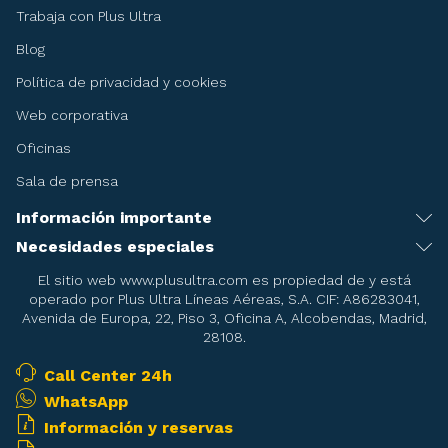
Trabaja con Plus Ultra
Blog
Política de privacidad y cookies
Web corporativa
Oficinas
Sala de prensa
Información importante
Recomendaciones antes de viajar
Necesidades especiales
Servicio de asistencia especial
Condiciones del billete
El sitio web www.plusultra.com es propiedad de y está
operado por Plus Ultra Líneas Aéreas, S.A. CIF: A86283041,
Embarazadas
Condiciones de la reserva de asientos
Avenida de Europa, 22, Piso 3, Oficina A, Alcobendas, Madrid,
28108.
Menores
Condiciones del Transporte
Pasajeros en camilla
Call Center 24h
Mascotas
WhatsApp
Pasajeros con necesidades de oxigeno durante el vuelo
Armas deportivas
Información y reservas
Equipajes especiales