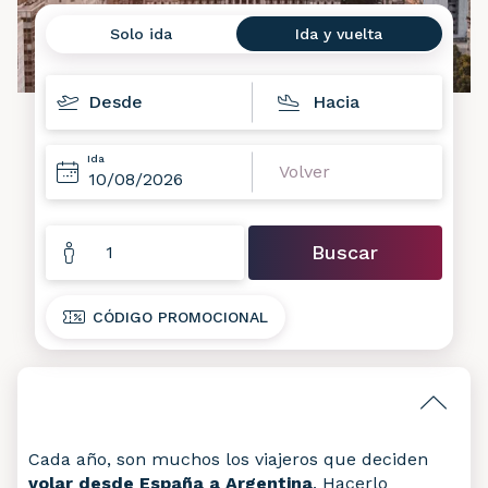
Solo ida
Ida y vuelta
Destinos
Fechas
Ida
Volver
10
08
2026
Pasajeros
Buscar
1
CÓDIGO PROMOCIONAL
Cada año, son muchos los viajeros que deciden
volar desde España a Argentina
. Hacerlo