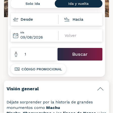
Solo ida
Ida y vuelta
Destinos
Fechas
Ida
Volver
09
08
2026
Pasajeros
Buscar
1
CÓDIGO PROMOCIONAL
Visión general
Déjate sorprender por la historia de grandes
monumentos como
Machu