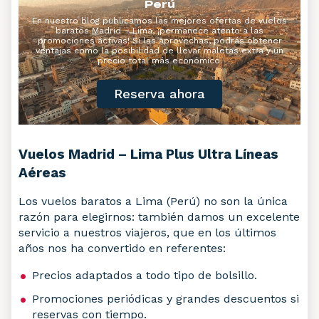
Perú
En nuestro blog publicamos las mejores ofertas de vuelos
baratos Madrid – Lima, ¡permanece atento a las
promociones activas! Si las aprovechas, podrás obtener
ventajas como la posibilidad de llevar maletas extra y un
precio total más económico.
Reserva ahora
Vuelos Madrid – Lima Plus Ultra Líneas
Aéreas
Los vuelos baratos a Lima (Perú) no son la única
razón para elegirnos: también damos un excelente
servicio a nuestros viajeros, que en los últimos
años nos ha convertido en referentes:
Precios adaptados a todo tipo de bolsillo.
Promociones periódicas y grandes descuentos si
reservas con tiempo.