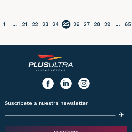
1
...
21
22
23
24
25
26
27
28
29
...
65
erior
y síguenos!
facebook
linkedIn
instagram
Suscríbete a nuestra newsletter
✈