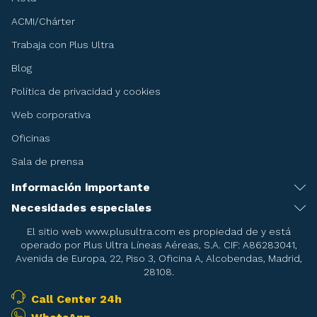
ACMI/Chárter
Trabaja con Plus Ultra
Blog
Política de privacidad y cookies
Web corporativa
Oficinas
Sala de prensa
Información importante
Recomendaciones antes de viajar
Necesidades especiales
Servicio de asistencia especial
Condiciones del billete
El sitio web www.plusultra.com es propiedad de y está
operado por Plus Ultra Líneas Aéreas, S.A. CIF: A86283041,
Embarazadas
Condiciones de la reserva de asientos
Avenida de Europa, 22, Piso 3, Oficina A, Alcobendas, Madrid,
28108.
Menores
Condiciones del Transporte
Pasajeros en camilla
Call Center 24h
Mascotas