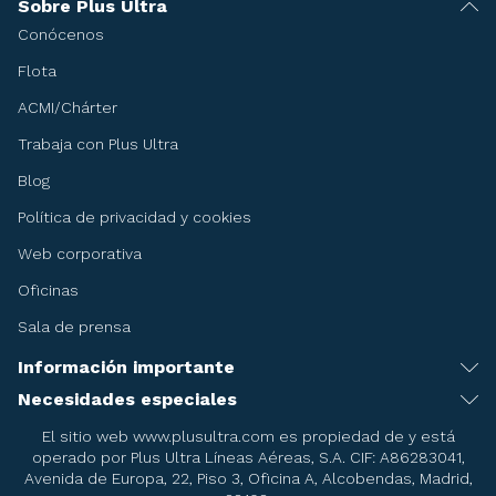
Sobre Plus Ultra
Conócenos
Flota
ACMI/Chárter
Trabaja con Plus Ultra
Blog
Política de privacidad y cookies
Web corporativa
Oficinas
Sala de prensa
Información importante
Recomendaciones antes de viajar
Necesidades especiales
Servicio de asistencia especial
Condiciones del billete
El sitio web www.plusultra.com es propiedad de y está
operado por Plus Ultra Líneas Aéreas, S.A. CIF: A86283041,
Embarazadas
Condiciones de la reserva de asientos
Avenida de Europa, 22, Piso 3, Oficina A, Alcobendas, Madrid,