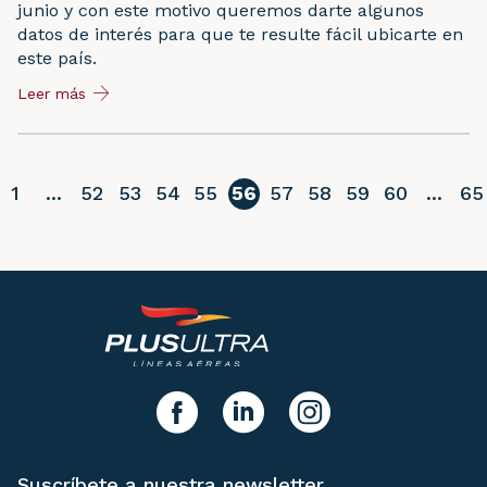
junio y con este motivo queremos darte algunos
datos de interés para que te resulte fácil ubicarte en
este país.
Leer más
1
...
52
53
54
55
56
57
58
59
60
...
65
erior
y síguenos!
facebook
linkedIn
instagram
Suscríbete a nuestra newsletter