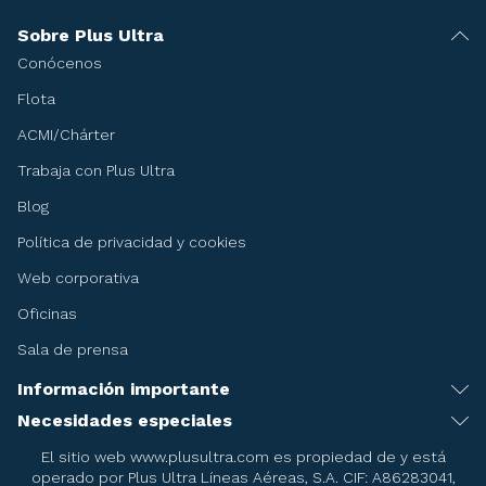
Sobre Plus Ultra
Conócenos
Flota
ACMI/Chárter
Trabaja con Plus Ultra
Blog
Política de privacidad y cookies
Web corporativa
Oficinas
Sala de prensa
Información importante
Recomendaciones antes de viajar
Necesidades especiales
Servicio de asistencia especial
Condiciones del billete
El sitio web www.plusultra.com es propiedad de y está
operado por Plus Ultra Líneas Aéreas, S.A. CIF: A86283041,
Embarazadas