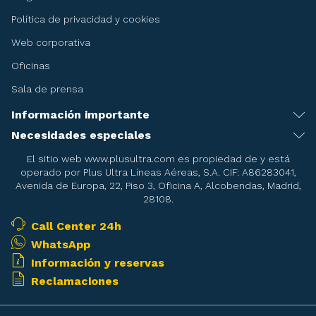
Política de privacidad y cookies
Web corporativa
Oficinas
Sala de prensa
Información importante
Recomendaciones antes de viajar
Necesidades especiales
Servicio de asistencia especial
Condiciones del billete
El sitio web www.plusultra.com es propiedad de y está
operado por Plus Ultra Líneas Aéreas, S.A. CIF: A86283041,
Embarazadas
Condiciones de la reserva de asientos
Avenida de Europa, 22, Piso 3, Oficina A, Alcobendas, Madrid,
28108.
Menores
Condiciones del Transporte
Pasajeros en camilla
Call Center 24h
Mascotas
WhatsApp
Pasajeros con necesidades de oxigeno durante el vuelo
Armas deportivas
Información y reservas
Equipajes especiales
Reclamaciones
Objetos prohibidos