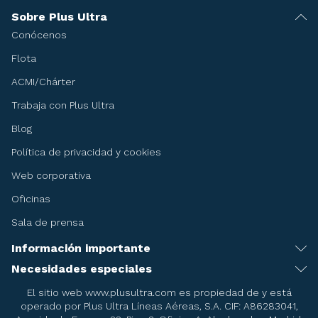
Sobre Plus Ultra
Conócenos
Flota
ACMI/Chárter
Trabaja con Plus Ultra
Blog
Política de privacidad y cookies
Web corporativa
Oficinas
Sala de prensa
Información importante
Recomendaciones antes de viajar
Necesidades especiales
Servicio de asistencia especial
Condiciones del billete
El sitio web www.plusultra.com es propiedad de y está
operado por Plus Ultra Líneas Aéreas, S.A. CIF: A86283041,
Embarazadas
Condiciones de la reserva de asientos