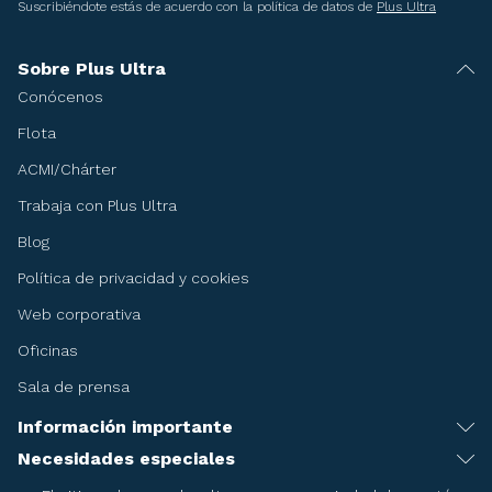
Suscribiéndote estás de acuerdo con la política de datos de
Plus Ultra
Sobre Plus Ultra
Conócenos
Flota
ACMI/Chárter
Trabaja con Plus Ultra
Blog
Política de privacidad y cookies
Web corporativa
Oficinas
Sala de prensa
Información importante
Recomendaciones antes de viajar
Necesidades especiales
Servicio de asistencia especial
Condiciones del billete