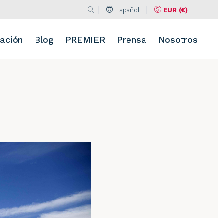
Español
EUR (€)
Buscar en la web
Idioma
Moneda
Buscar
ación
Blog
PREMIER
Prensa
Nosotros