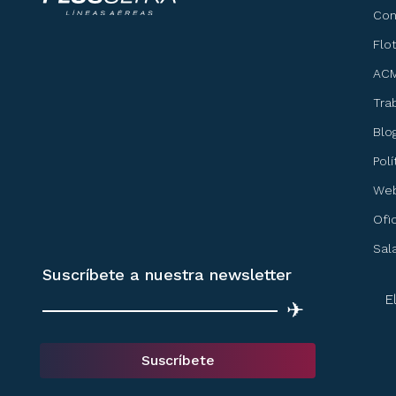
Co
Flo
ACM
Tra
Blo
Pol
Web
Ofi
Sal
Suscríbete a nuestra newsletter
E
✈
Suscríbete