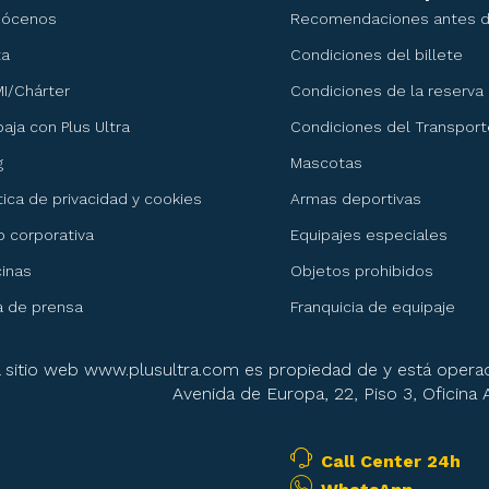
nócenos
Recomendaciones antes de
ta
Condiciones del billete
I/Chárter
Condiciones de la reserva
baja con Plus Ultra
Condiciones del Transport
g
Mascotas
ítica de privacidad y cookies
Armas deportivas
 corporativa
Equipajes especiales
cinas
Objetos prohibidos
a de prensa
Franquicia de equipaje
l sitio web www.plusultra.com es propiedad de y está operad
Avenida de Europa, 22, Piso 3, Oficina
Call Center 24h