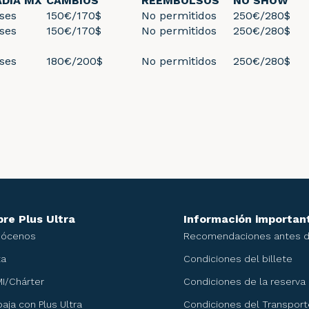
ADIA MX
CAMBIOS
REEMBOLSOS
NO SHOW
ses
150€/170$
No permitidos
250€/280$
ses
150€/170$
No permitidos
250€/280$
ses
180€/200$
No permitidos
250€/280$
re Plus Ultra
Información importan
nócenos
Recomendaciones antes de
ta
Condiciones del billete
I/Chárter
Condiciones de la reserva
baja con Plus Ultra
Condiciones del Transport