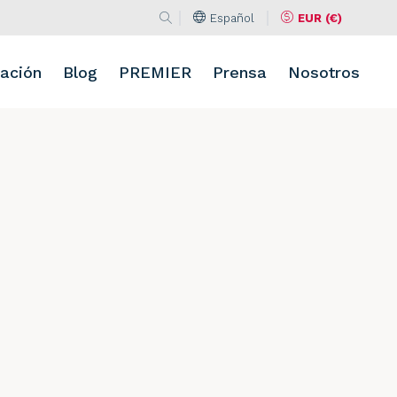
Español
EUR (€)
Buscar en la web
Idioma
Moneda
Buscar
ación
Blog
PREMIER
Prensa
Nosotros