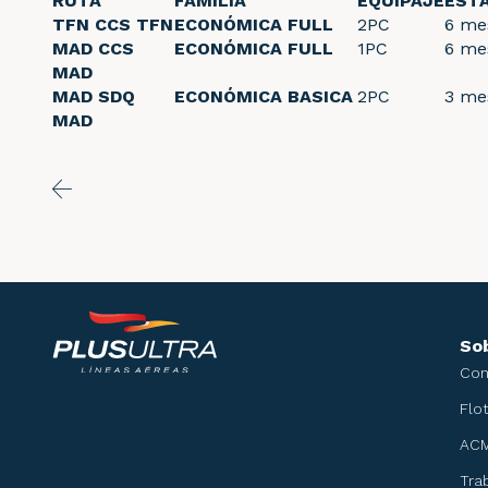
RUTA
FAMILIA
EQUIPAJE
EST
TFN CCS TFN
ECONÓMICA FULL
2PC
6 me
MAD CCS
ECONÓMICA FULL
1PC
6 me
MAD
MAD SDQ
ECONÓMICA BASICA
2PC
3 me
MAD
Sob
Co
Flo
ACM
Tra