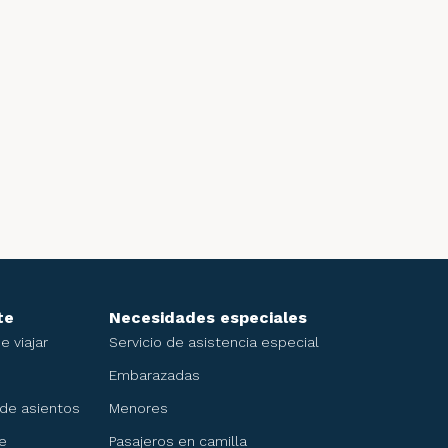
te
Necesidades especiales
 viajar
Servicio de asistencia especial
Embarazadas
 de asientos
Menores
e
Pasajeros en camilla