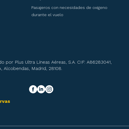
Pasajeros con necesidades de oxigeno
durante el vuelo
o por Plus Ultra Líneas Aéreas, S.A. CIF: A86283041,
 A, Alcobendas, Madrid, 28108.
y síguenos!
facebook
linkedIn
instagram
ervas