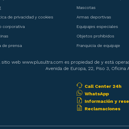
g
Mascotas
ítica de privacidad y cookies
Armas deportivas
 corporativa
Equipajes especiales
cinas
Objetos prohibidos
a de prensa
Franquicia de equipaje
l sitio web www.plusultra.com es propiedad de y está operad
Avenida de Europa, 22, Piso 3, Oficina
Call Center 24h
WhatsApp
Información y res
Reclamaciones