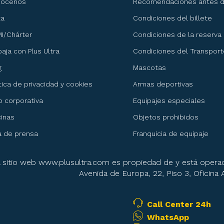
nócenos
Recomendaciones antes de
ta
Condiciones del billete
I/Chárter
Condiciones de la reserva
baja con Plus Ultra
Condiciones del Transport
g
Mascotas
ítica de privacidad y cookies
Armas deportivas
 corporativa
Equipajes especiales
cinas
Objetos prohibidos
a de prensa
Franquicia de equipaje
l sitio web www.plusultra.com es propiedad de y está operad
Avenida de Europa, 22, Piso 3, Oficina
Call Center 24h
WhatsApp