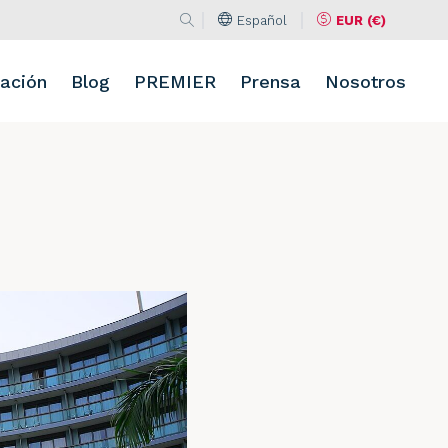
Español
EUR (€)
Buscar en la web
Idioma
Moneda
Buscar
ación
Blog
PREMIER
Prensa
Nosotros